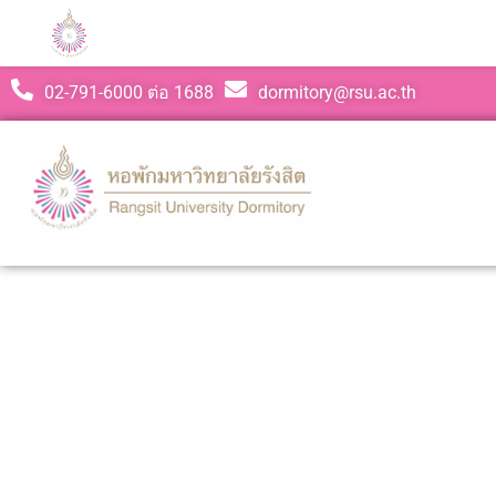
02-791-6000 ต่อ 1688
dormitory@rsu.ac.th