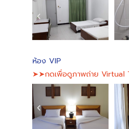
ห้อง VIP
➤➤กดเพื่อดูภาพถ่าย Virtua