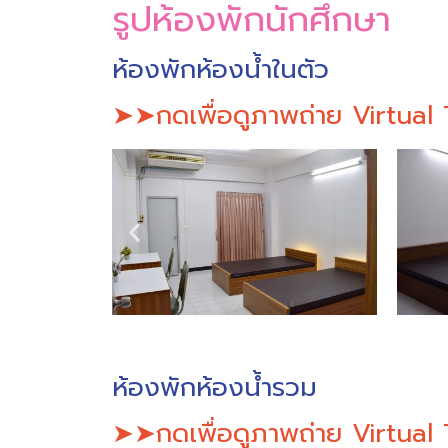
รูปห้องพักนักศึกษา
ห้องพักห้องน้ำในตัว
➤➤กดเพื่อดูภาพถ่าย Virtua
ห้องพักห้องน้ำรวม
➤➤กดเพื่อดูภาพถ่าย Virtua