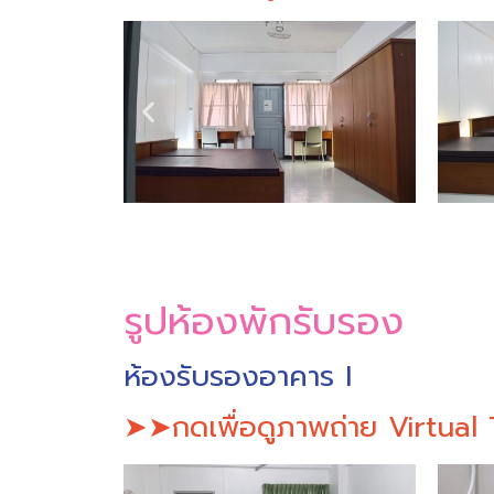
รูปห้องพักรับรอง
ห้องรับรองอาคาร I
➤➤กดเพื่อดูภาพถ่าย Virtua