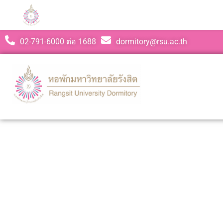
02-791-6000 ต่อ 1688
dormitory@rsu.ac.th