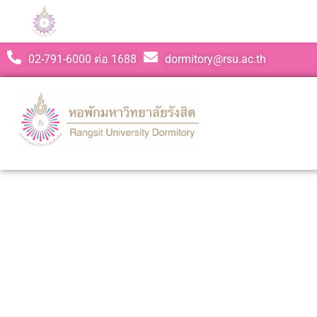
02-791-6000 ต่อ 1688
dormitory@rsu.ac.th